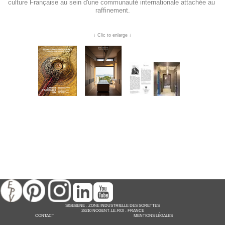
culture Française au sein d'une communauté internationale attachée au 
raffinement.
↓ Clic to enlarge ↓
SIGEBENE
-
ZONE INDUSTRIELLE DES SORETTES
28210 NOGENT-LE-ROI -
FRANCE
CONTACT
MENTIONS LÉGALES